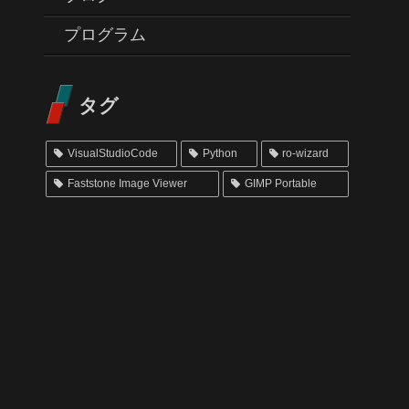
プログラム
タグ
VisualStudioCode
Python
ro-wizard
Faststone Image Viewer
GIMP Portable